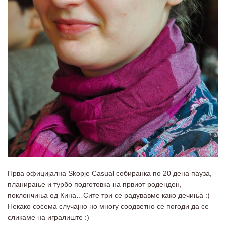
Прва официјална Skopje Casual собиранка по 20 дена пауза,
планирање и турбо подготовка на првиот роденден,
поклончиња од Кина…Сите три се радувавме како дечиња :)
Некако сосема случајно но многу соодветно се погоди да се
сликаме на игралиште :)