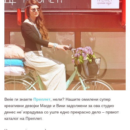
Веќе ги знаете
Преплет
, нели? Нашите омилени супер
креативни девојки Магде и Вики задолжени за ова студио
денес не’ израдуваа со уште едно прекрасно дело – првиот
каталог на Преплет.