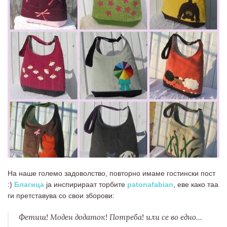
На наше големо задоволство, повторно имаме гостински пост
:)
Благица
ја инспирираат торбите
patonafabian
, еве како таа
ги претставува со свои зборови:
Фетиш! Моден додаток! Потреба! или се во едно…