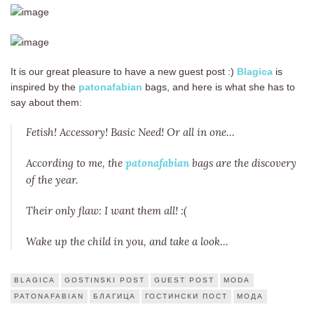
It is our great pleasure to have a new guest post :)
Blagica
is
inspired by the
patonafabian
bags, and here is what she has to
say about them:
Fetish! Accessory! Basic Need! Or all in one…
According to me, the
patonafabian
bags are the discovery
of the year.
Their only flaw: I want them all! :(
Wake up the child in you, and take a look…
BLAGICA
GOSTINSKI POST
GUEST POST
MODA
PATONAFABIAN
БЛАГИЦА
ГОСТИНСКИ ПОСТ
МОДА