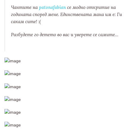
Чантите на
patonafabian
се модно откритие на
годината според мене. Единствената мана им е: Ги
сакам сите! :(
Разбудете го детето во вас и уверете се самите…