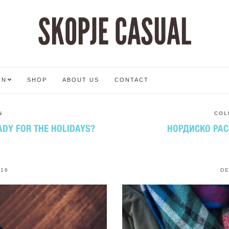
SKOPJE CASUAL
ON
SHOP
ABOUT US
CONTACT
N
COL
ADY FOR THE HOLIDAYS?
НОРДИСКО РАС
016
DE