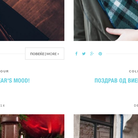
ПОВЕЌЕ | MORE >
,
OUR
COL
EAR'S MOOD!
ПОЗДРАВ ОД ВИЕН
014
D