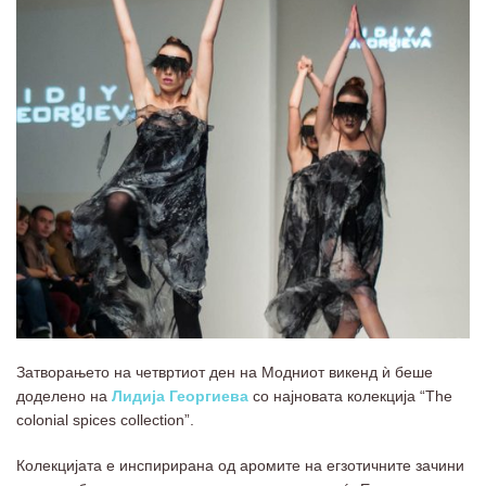
Затворањето на четвртиот ден на Модниот викенд ѝ беше
доделено на
Лидија Георгиева
со најновата колекција “The
colonial spices collection”.
Колекцијата е инспирирана од аромите на егзотичните зачини