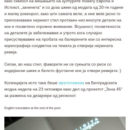
како симбол на мешањето на културите помеѓу Европа и
Истокот, „зачинета“ и со доза шмек од модата од 20-те години
и малку рокенрол, како што самата вели, а ние веќе јасно го
препознаваме нејзниот стил проткаен низ многуте детали на
кои е посветено огромно внимание. Всушност, посветеноста
на деталите ја забележавме и утрото кога случајно
присуствувавме на пробата на балерините кои со интересна
кореографија соодветна на темата ја отворија нејзината
ревија.
Сепак, во наш стил, фаворити ни се сукњата со реси со
индијански шмек и белото фустанче кое ја отвори ревијата :)
Колекцијата исто така беше
претставена
на Белградската
модна недела на 23 октомври како дел од проектот „Зона 45“
за размена на дизајнери од регионот.
English translation at the end of the post.