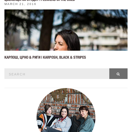
MARCH 21, 2016
КАРПОШ, ЦРНО & РИГИ | KARPOSH, BLACK & STRIPES
Search
SEAR
for: