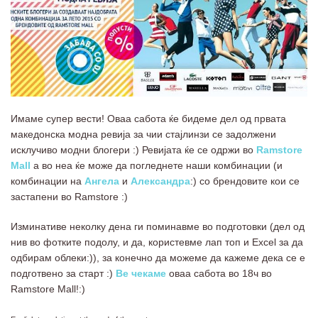
Имаме супер вести! Оваа сабота ќе бидеме дел од првата
македонска модна ревија за чии стајлинзи се задолжени
исклучиво модни блогери :) Ревијата ќе се одржи во
Ramstore
Mall
а во неа ќе може да погледнете наши комбинации (и
комбинации на
Ангела
и
Александра
:) со брендовите кои се
застапени во Ramstore :)
Изминативе неколку дена ги поминавме во подготовки (дел од
нив во фотките подолу, и да, користевме лап топ и Excel за да
одбирам облеки:)), за конечно да можеме да кажеме дека се е
подготвено за старт :)
Ве чекаме
оваа сабота во 18ч во
Ramstore Mall!:)