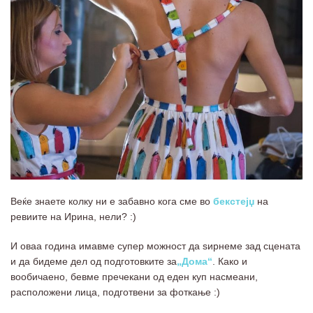
Веќе знаете колку ни е забавно кога сме во
бекстејџ
на
ревиите на Ирина, нели? :)
И оваа година имавме супер можност да ѕирнеме зад сцената
и да бидеме дел од подготовките за
„Дома“
. Како и
вообичаено, бевме пречекани од еден куп насмеани,
расположени лица, подготвени за фоткање :)