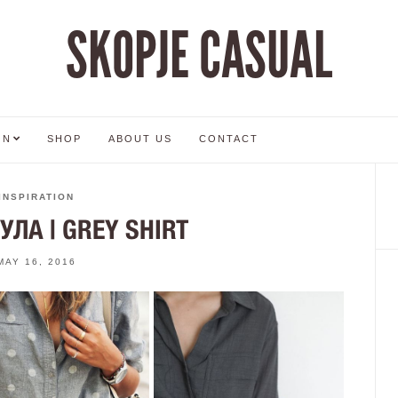
SKOPJE CASUAL
ON
SHOP
ABOUT US
CONTACT
INSPIRATION
ЛА | GREY SHIRT
MAY 16, 2016