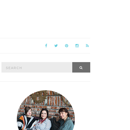
Search
SEARCH
for: