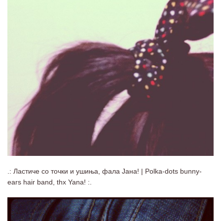
.: Ластиче со точки и ушиња, фала Јана! | Polka-dots bunny-
ears hair band, thx Yana! :.