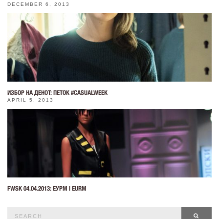
DECEMBER 6, 2013
ИЗБОР НА ДЕНОТ: ПЕТОК #CASUALWEEK
APRIL 5, 2013
FWSK 04.04.2013: ЕУРМ | EURM
Search
SEAR