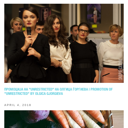
ПРОМОЦИЈА НА "UNRESTRICTED" НА ОЛГИЦА ЃОРГИЕВА | PROMOTION OF
"UNRESTRICTED" BY OLGICA GJORGIEVA
APRIL 4, 2018