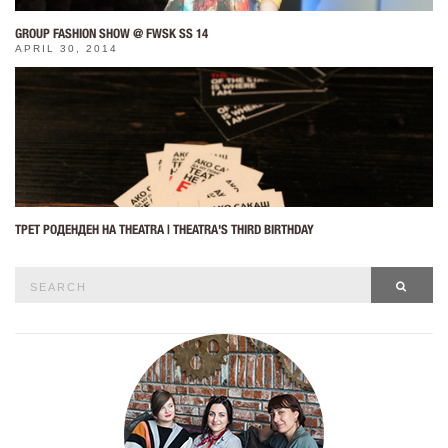
GROUP FASHION SHOW @ FWSK SS 14
APRIL 30, 2014
ТРЕТ РОДЕНДЕН НА THEATRA | THEATRA'S THIRD BIRTHDAY
Search
SEAR
for: