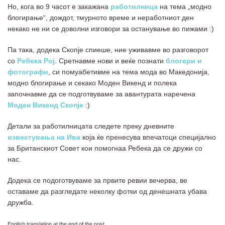
Но, кога во 9 часот е закажана
работилница
на тема „модно
блогирање“, дождот, тмурното време и неработниот ден
некако не ни се доволни изговори за останување во пижами :)
Па така, додека Скопје спиеше, ние уживавме во разговорот
со
Ребека Рој
. Сретнавме нови и веќе познати
блогери и
фотографи
, си помуабетивме на тема мода во Македонија,
модно блогирање и секако Моден Викенд и полека
започнавме да се подготвуваме за авантурата наречена
Моден Викенд Скопје
:)
Детали за работилницата следете преку дневните
известувања на Ива
која ќе пренесува впечатоци специјално
за Британскиот Совет кои помогнаа Ребека да се дружи со
нас.
Додека се подоготвуваме за првите ревии вечерва, ве
оставаме да разгледате неколку фотки од денешната убава
дружба.
English translation at the end of the post.