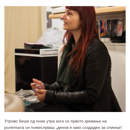
Утрово беше од оние утра кога со првото кревање на
ролетната си помислуваш „денов е како создаден за спиење“.