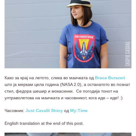
Како за крај на летото, слика во маичката од
Braca Burazeri
што ја меркам цела година (NASA 2.0), а останатото во познат
стил, федора шешир и мокасинки. Се погодија тонот на
ултраволетова на маичката и часовникот, кога иде – иде! :)
Часовник:
Just Cavalli Shiny
од
My:Time
English translation at the end of this post.