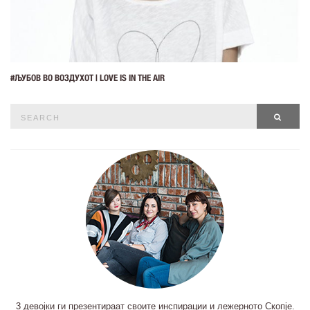
#ЉУБОВ ВО ВОЗДУХОТ | LOVE IS IN THE AIR
Search
SEAR
for:
3 девојки ги презентираат своите инспирации и лежерното Скопје.