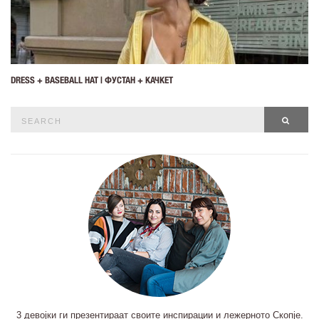
DRESS + BASEBALL HAT | ФУСТАН + КАЧКЕТ
Search
SEAR
for:
3 девојки ги презентираат своите инспирации и лежерното Скопје.