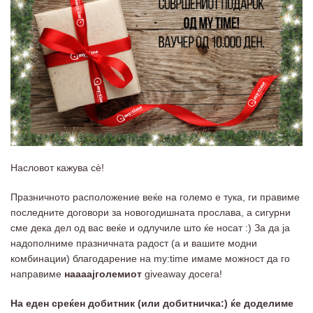
Насловот кажува сѐ!
Празничното расположение веќе на големо е тука, ги правиме
последните договори за новогодишната прослава, а сигурни
сме дека дел од вас веќе и одлучиле што ќе носат :) За да ја
надополниме празничната радост (а и вашите модни
комбинации) благодарение на my:time имаме можност да го
направиме
наааајголемиот
giveaway досега!
На еден среќен добитник (или добитничка:) ќе доделиме