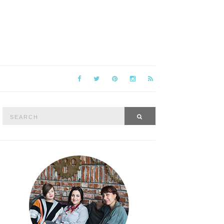
Search
SEARCH
for: