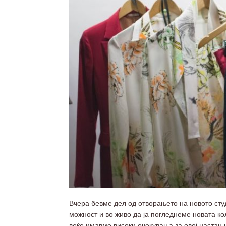
Вчера бевме дел од отворањето на новото ст
можност и во живо да ја погледнеме новата к
веќе имавме високи очекувања за овој настан 