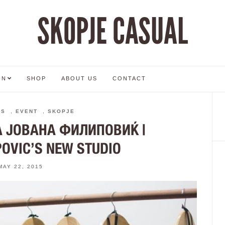
SKOPJE CASUAL
ON
SHOP
ABOUT US
CONTACT
RS
,
EVENT
,
SKOPJE
А ЈОВАНА ФИЛИПОВИЌ |
POVIC’S NEW STUDIO
MAY 22, 2015