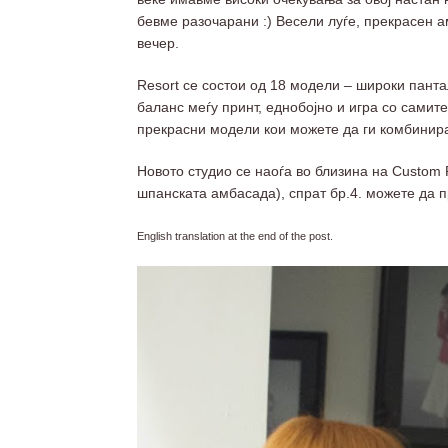
бевме разочарани :) Весели луѓе, прекрасен 
вечер.
Resort се состои од 18 модели – широки пант
баланс меѓу принт, еднобојно и игра со самит
прекрасни модели кои можете да ги комбинират
Новото студио се наоѓа во близина на Custom P
шпанската амбасада), спрат бр.4. можете да п
English translation at the end of the post.