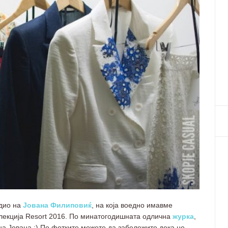
удио на
Јована Филиповиќ
, на која воедно имавме
олекција Resort 2016. По минатогодишната одлична
журка
,
на Јована :) По фотките можете да забележите дека не