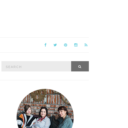
Search
SEARCH
for: