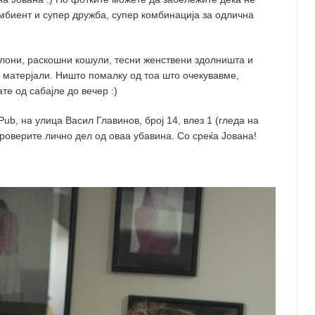
амбиент и супер дружба, супер комбинација за одлична
алони, раскошни кошули, тесни женствени здолништа и
е матерјали. Ништо помалку од тоа што очекувавме,
е од сабајле до вечер :)
ub, на улица Васил Главинов, број 14, влез 1 (гледа на
роверите лично дел од оваа убавина. Со среќа Јована!