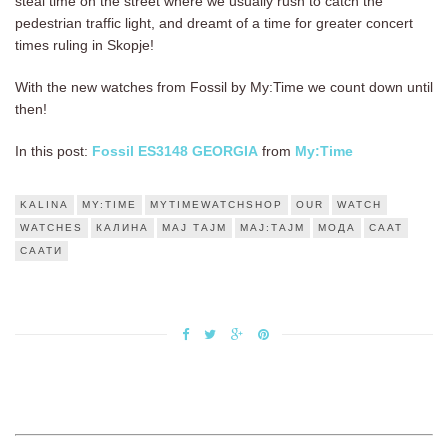
steal time on the street where we usually rush to catch the
pedestrian traffic light, and dreamt of a time for greater concert
times ruling in Skopje!
With the new watches from Fossil by My:Time we count down until
then!
In this post:
Fossil ES3148 GEORGIA
from
My:Time
KALINA
MY:TIME
MYTIMEWATCHSHOP
OUR
WATCH
WATCHES
КАЛИНА
МАЈ ТАЈМ
МАЈ:ТАЈМ
МОДА
СААТ
СААТИ