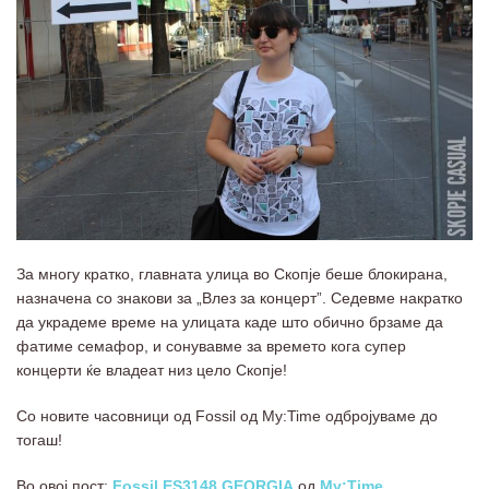
За многу кратко, главната улица во Скопје беше блокирана,
назначена со знакови за „Влез за концерт”. Седевме накратко
да украдеме време на улицата каде што обично брзаме да
фатиме семафор, и сонувавме за времето кога супер
концерти ќе владеат низ цело Скопје!
Со новите часовници од Fossil од My:Time одбројуваме до
тогаш!
Во овој пост:
Fossil ES3148 GEORGIA
од
My:Time