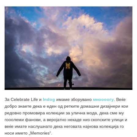
За Celebrate Life и
Indog
имаме зборувано
мноооогу
. Веќе
добро знаете дека е еден од ретките домашни дизајнери кои
редовно промовира колекции за улична мода, дека сме му
гооолеми фанови, а веројатно некаде низ скопските улици и
веќе имате наслушнато дека неговата најнова колекција го
носи името „Memories“.