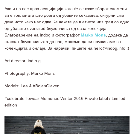
Ако и на вас прва асоцијација кога ќе се каже зборот спомени
ви е топлината што доаѓа од убавите сеќавања, сигурни сме
дека исто како нас одвај ќе чекате да шетнете низ град со едно
од убавите oversized блузончиња од оваа колекција.
Благодарение на Indog и фотографот
Marko Mons
, додека да
стасаат блузончињата до нас, можеме да си поуживаме во
колекцијата и онлајн. За нарачки, пишете на hello@indog.info :)
Art director: ind.o.g
Photography: Marko Mons
Models: Lea & #BojanGlaven
#celebratelifewear Memories Winter 2016 Private label / Limited
edition