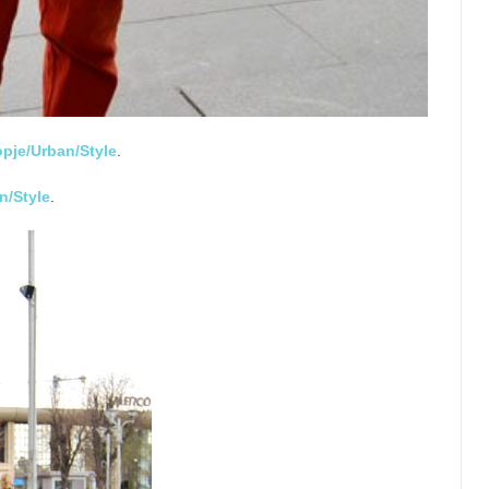
pje/Urban/Style
.
n/Style
.