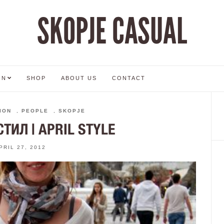
SKOPJE CASUAL
ON
SHOP
ABOUT US
CONTACT
ION
,
PEOPLE
,
SKOPJE
ТИЛ | APRIL STYLE
PRIL 27, 2012