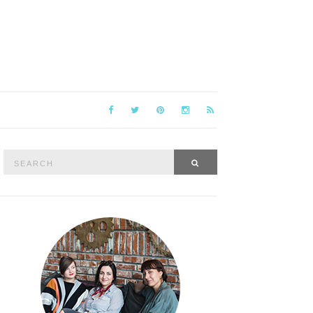
Search
SEARCH
for: