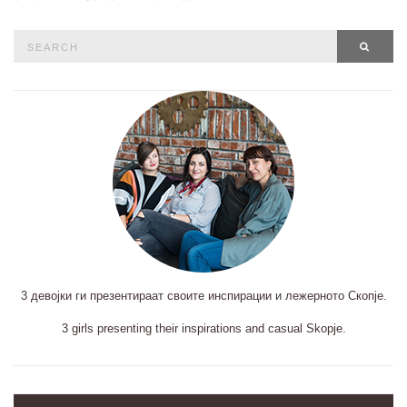
Search
SEAR
for:
3 девојки ги презентираат своите инспирации и лежерното Скопје.
3 girls presenting their inspirations and casual Skopje.