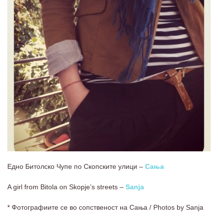
Едно Битолско Чупе по Скопските улици –
Сања
A girl from Bitola on Skopje’s streets –
Sanja
* Фотографиите се во сопственост на Сања / Photos by Sanja