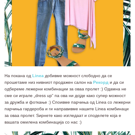
На покана од
Linea
добивме можност слободно да се
прошетаме низ нивниот продажен салон на
Рекорд
и да си
одбереме лежерни комбинации за оваа пролет :) Одамна не
сме си играле „dress up“ па ова ни дојде како супер можност
за дружба и фоткање :) Споивме парчиња од Lineа со лежерни
парчиња гардероба и ги направивме нашите Linea комбинаци
за оваа пролет. Ѕирнете како изгледаат и споделете која е
вашата омилена комбинација со нас :)