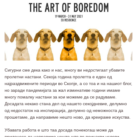
Сигурни сме дека како и нас, многу ви недостигаат убавите
пролетни настани. Секоја година пролетта е еден од
најраздвижените периоди во Скопје, а со тоа и на нашиот блог,
но заради пандемијата за жал изминативе години имаме
многу помалку настани за кои можеме да се радуваме.
Досадата некако стана дел од нашето секојдневие, делумно
од недостаток на инспирација, делумно од неможноста да
прошетаме, да направиме нешто ново, да креираме искуства.
Убавата работа е што таа досада понекогаш може да
придонесе да направиме нешто што во поинакви услови