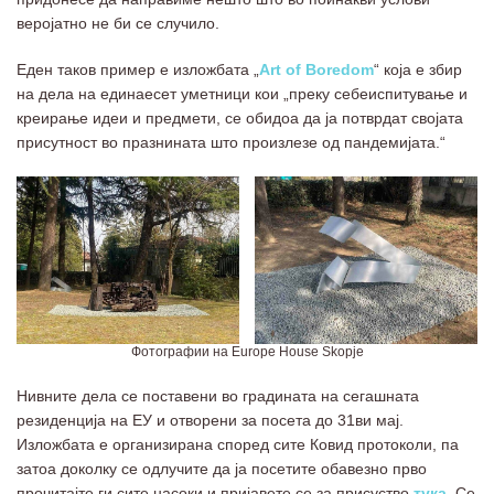
веројатно не би се случило.
Еден таков пример е изложбата „
Art of Boredom
“ која е збир
на дела на единаесет уметници кои „преку себеиспитување и
креирање идеи и предмети, се обидоа да ја потврдат својата
присутност во празнината што произлезе од пандемијата.“
Фотографии на Europe House Skopje
Нивните дела се поставени во градината на сегашната
резиденција на ЕУ и отворени за посета до 31ви мај.
Изложбата е организирана според сите Ковид протоколи, па
затоа доколку се одлучите да ја посетите обавезно прво
прочитајте ги сите насоки и пријавете се за присуство
тука
. Се