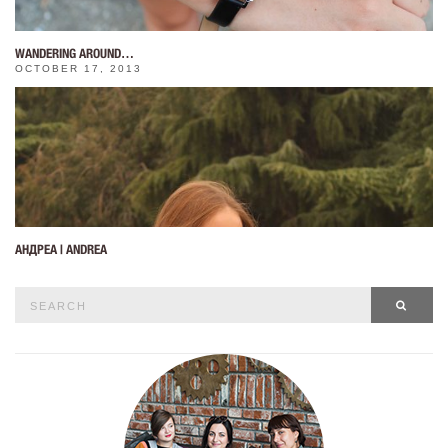
WANDERING AROUND…
OCTOBER 17, 2013
АНДРЕА | ANDREA
Search
SEAR
for: