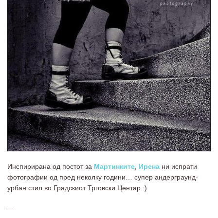
Инспирирана од постот за
Мартинките
,
Ирена
ни испрати
фотографии од пред неколку години… супер андерграунд-
урбан стил во Градскиот Трговски Центар :)
—