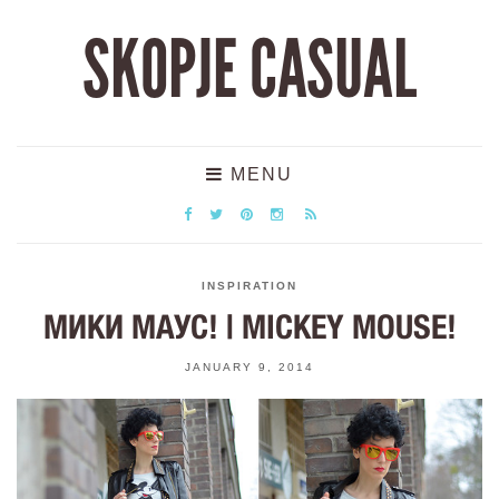
SKOPJE CASUAL
MENU
INSPIRATION
МИКИ МАУС! | MICKEY MOUSE!
JANUARY 9, 2014