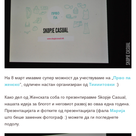
На 8 март имавме супер можност да учествуваме на „
Прво па
женско
“, одличен настан организиран од
Тиииитовки
:)
Како дел од Женската соба го презентиравме Skopje Casual,
нашата идеја за блогот и неговиот развој во оваа една година.
Презентацијата и фотките од презентацијата (фала
Марија
што беше заменик фотограф :) можете да ги погледнете
подолу.