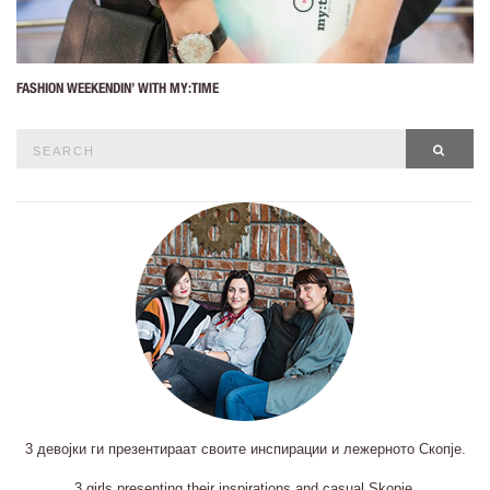
FASHION WEEKENDIN’ WITH MY:TIME
Search
SEAR
for:
3 девојки ги презентираат своите инспирации и лежерното Скопје.
3 girls presenting their inspirations and casual Skopje.