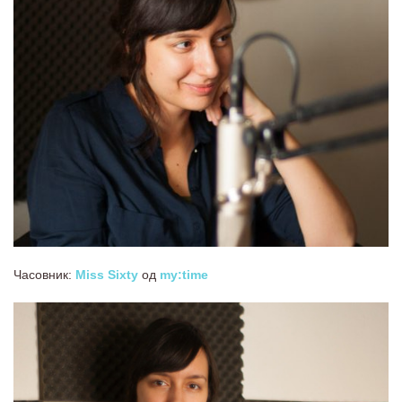
Часовник:
Miss Sixty
од
my:time