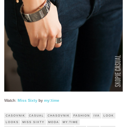
Watch:
Miss Sixty
by
my:time
CASOVNIK
CASUAL
CHASOVNIK
FASHION
IVA
LOOK
LOOKS
MISS SIXTY
MODA
MY:TIME