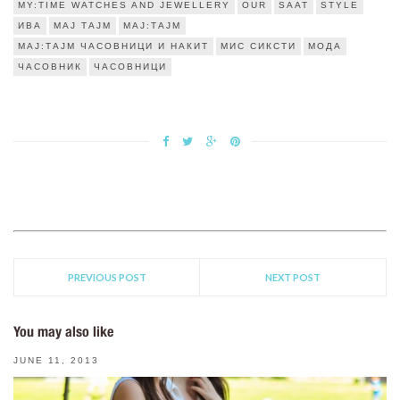
MY:TIME WATCHES AND JEWELLERY
OUR
SAAT
STYLE
ИВА
МАЈ ТАЈМ
МАЈ:ТАЈМ
МАЈ:ТАЈМ ЧАСОВНИЦИ И НАКИТ
МИС СИКСТИ
МОДА
ЧАСОВНИК
ЧАСОВНИЦИ
PREVIOUS POST
NEXT POST
You may also like
JUNE 11, 2013