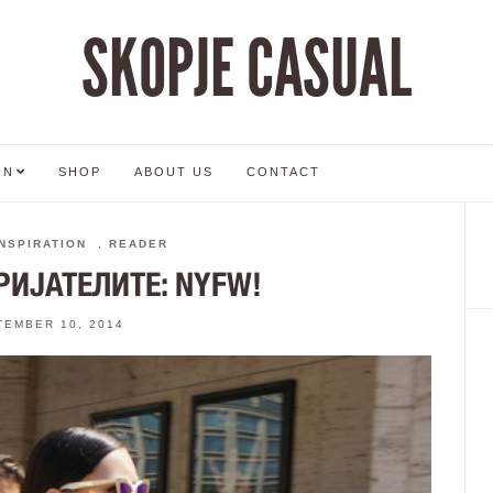
SKOPJE CASUAL
ON
SHOP
ABOUT US
CONTACT
INSPIRATION
,
READER
РИЈАТЕЛИТЕ: NYFW!
TEMBER 10, 2014