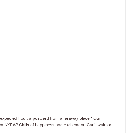
nexpected hour, a postcard from a faraway place? Our
om NYFW! Chills of happiness and excitement! Can’t wait for