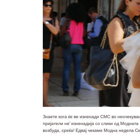
Знаете кога ќе ве изненади СМС во неочекува
пријатели не’ изненадија со слики од Моднат
возбуда, среќа! Едвај чекаме Модна недела Ск