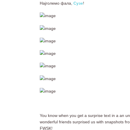
Најголемо фала,
Сузe
!
You know when you get a surprise text in a an u
wonderful friends surprised us with snapshots fr
FWSK!