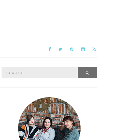
Search
SEARCH
for: