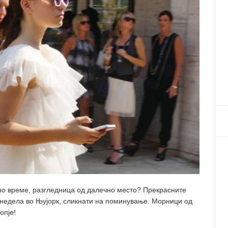
но време, разгледница од далечно место? Прекрасните
а недела во Њујорк, сликнати на поминување. Морници од
опје!