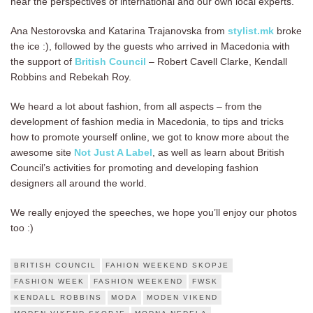
hear the perspectives of international and our own local experts.
Ana Nestorovska and Katarina Trajanovska from
stylist.mk
broke
the ice :), followed by the guests who arrived in Macedonia with
the support of
British Council
– Robert Cavell Clarke, Kendall
Robbins and Rebekah Roy.
We heard a lot about fashion, from all aspects – from the
development of fashion media in Macedonia, to tips and tricks
how to promote yourself online, we got to know more about the
awesome site
Not Just A Label
, as well as learn about British
Council’s activities for promoting and developing fashion
designers all around the world.
We really enjoyed the speeches, we hope you’ll enjoy our photos
too :)
BRITISH COUNCIL
FAHION WEEKEND SKOPJE
FASHION WEEK
FASHION WEEKEND
FWSK
KENDALL ROBBINS
MODA
MODEN VIKEND