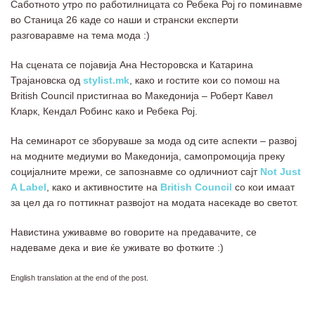
Саботното утро по работилницата со Ребека Рој го поминавме
во Станица 26 каде со наши и странски експерти
разговаравме на тема мода :)
На сцената се појавија Ана Несторовска и Катарина
Трајановска од
stylist.mk
, како и гостите кои со помош на
British Council пристигнаа во Македонија – Роберт Кавел
Кларк, Кендал Робинс како и Ребека Рој.
На семинарот се зборуваше за мода од сите аспекти – развој
на модните медиуми во Македонија, самопромоција преку
социјалните мрежи, се запознавме со одличниот сајт
Not Just
A Label
, како и активностите на
British Council
со кои имаат
за цел да го поттикнат развојот на модата насекаде во светот.
Навистина уживавме во говорите на предавачите, се
надеваме дека и вие ќе уживате во фотките :)
English translation at the end of the post.