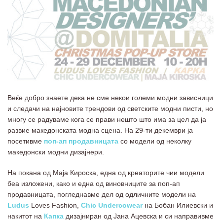
Веќе добро знаете дека не сме некои големи модни зависници
и следачи на најновите трендови од светските модни писти, но
многу се радуваме кога се прави нешто што има за цел да ја
развие македонската модна сцена. На 29-ти декември ја
посетивме
поп-ап продавницата
со модели од неколку
македонски модни дизајнери.
На покана од Маја Кироска, една од креаторите чии модели
беа изложени, како и една од виновниците за поп-ап
продавницата, погледнавме дел од одличните модели на
Ludus
Loves Fashion,
Chic Undercowear
на Бобан Илиевски и
накитот на
Капка
дизајниран од Јана Ацевска и си направивме