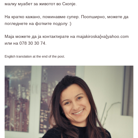
малку муабет за животот во Скопје.
На кратко кажано, поминавме супер. Поопширно, можете да
погледнете на фотките подолу :)
Маја можете да ја контактирате на majakiroska[на]yahoo.com
или на 078 30 30 74.
English translation at the end of the post.