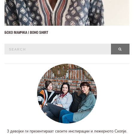
БОХО МАИЧКА | BOHO SHIRT
Search
SEAR
for:
3 девојки ги презентираат своите инспирации и лежерното Скопје.