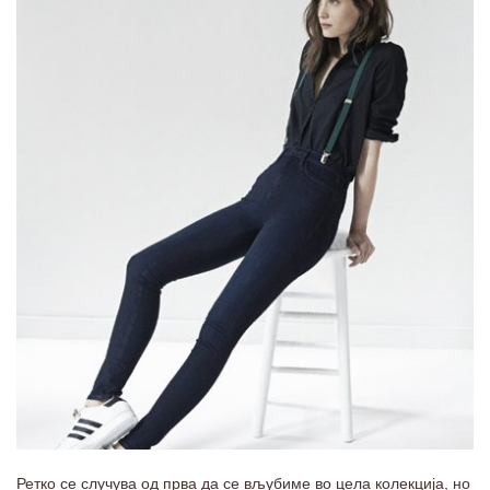
Ретко се случува од прва да се вљубиме во цела колекција, но