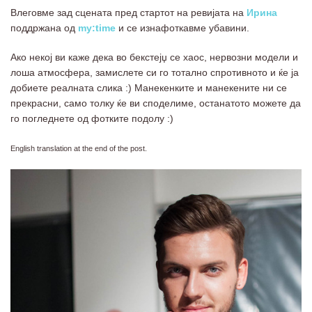
Влеговме зад сцената пред стартот на ревијата на
Ирина
поддржана од
my:time
и се изнафоткавме убавини.
Ако некој ви каже дека во бекстејџ се хаос, нервозни модели и
лоша атмосфера, замислете си го тотално спротивното и ќе ја
добиете реалната слика :) Mанекенките и манекените ни се
прекрасни, само толку ќе ви споделиме, останатото можете да
го погледнете од фотките подолу :)
English translation at the end of the post.