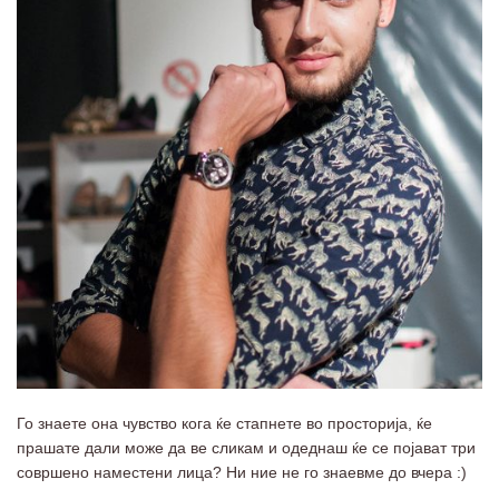
Го знаете она чувство кога ќе стапнете во просторија, ќе
прашате дали може да ве сликам и одеднаш ќе се појават три
совршено наместени лица? Ни ние не го знаевме до вчера :)