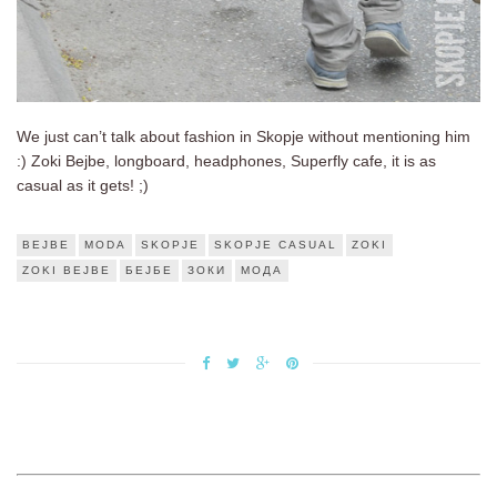
We just can’t talk about fashion in Skopje without mentioning him
:) Zoki Bejbe, longboard, headphones, Superfly cafe, it is as
casual as it gets! ;)
BEJBE
MODA
SKOPJE
SKOPJE CASUAL
ZOKI
ZOKI BEJBE
БЕЈБЕ
ЗОКИ
МОДА