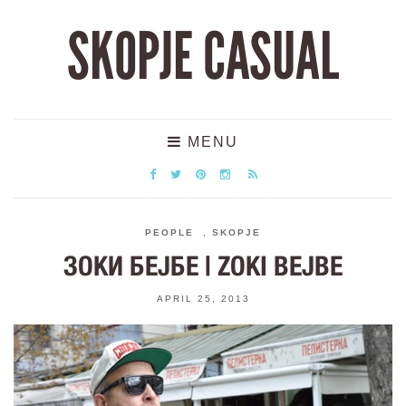
SKOPJE CASUAL
MENU
PEOPLE
,
SKOPJE
ЗОКИ БЕЈБЕ | ZOKI BEJBE
APRIL 25, 2013