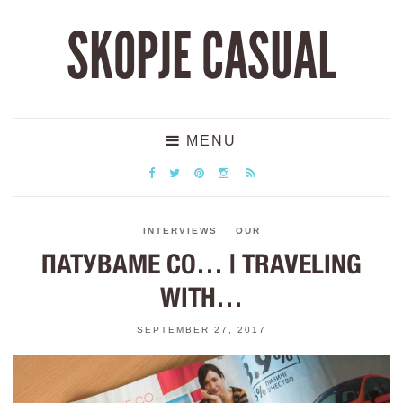
SKOPJE CASUAL
MENU
INTERVIEWS
,
OUR
ПАТУВАМЕ СО… | TRAVELING
WITH…
SEPTEMBER 27, 2017