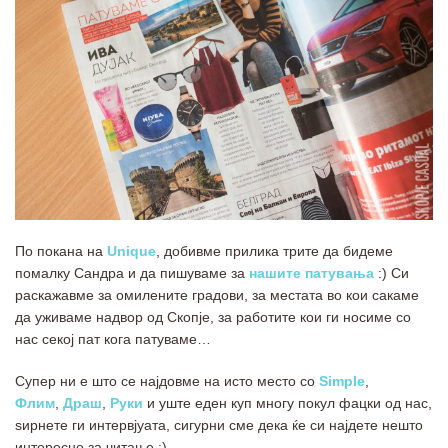
По покана на
Unique
, добивме прилика трите да бидеме
помалку Сандра и да пишуваме за
нашите патувања
:) Си
раскажавме за омилените градови, за местата во кои сакаме
да уживаме надвор од Скопје, за работите кои ги носиме со
нас секој пат кога патуваме…
Супер ни е што се најдовме на исто место со
Simple
,
Флим
,
Драш
,
Руки
и уште еден куп многу покул фацки од нас,
ѕирнете ги интервјуата, сигурни сме дека ќе си најдете нешто
интересно за читање :)