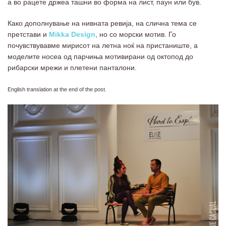
а во рацете држеа ташни во форма на лист, паун или був.
Како дополнување на нивната ревија, на слична тема се
претстави и
Mikka Design
, но со морски мотив. Го
почувствувавме мирисот на летна ноќ на пристаниште, а
моделите носеа од парчиња мотивирани од октопод до
рибарски мрежи и плетени панталони.
English translation at the end of the post.