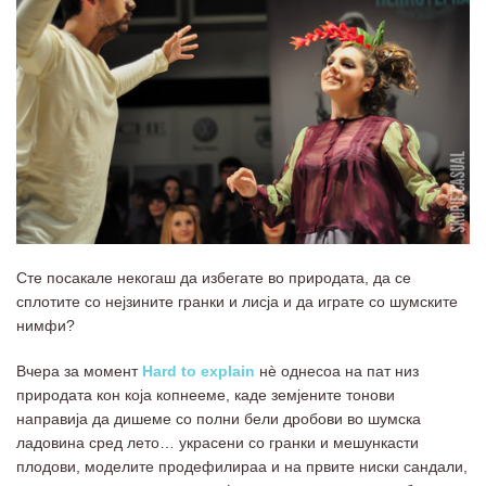
Сте посакале некогаш да избегате во природата, да се
сплотите со нејзините гранки и лисја и да играте со шумските
нимфи?
Вчера за момент
Hard to explain
нѐ однесоа на пат низ
природата кон која копнееме, каде земјените тонови
направија да дишеме со полни бели дробови во шумска
ладовина сред лето… украсени со гранки и мешункасти
плодови, моделите продефилираа и на првите ниски сандали,