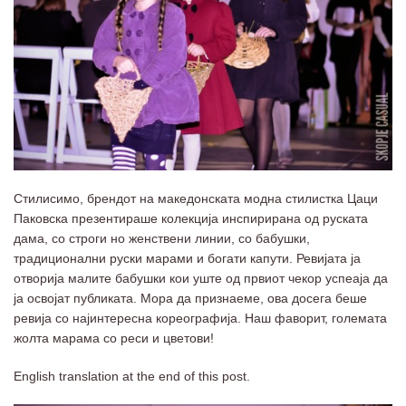
Стилисимо, брендот на македонската модна стилистка Цаци
Паковска презентираше колекција инспирирана од руската
дама, со строги но женствени линии, со бабушки,
традиционални руски марами и богати капути. Ревијата ја
отворија малите бабушки кои уште од првиот чекор успеаја да
ја освојат публиката. Мора да признаеме, ова досега беше
ревија со најинтересна кореографија. Наш фаворит, големата
жолта марама со реси и цветови!
English translation at the end of this post.