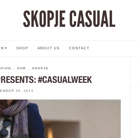
SKOPJE CASUAL
ON
SHOP
ABOUT US
CONTACT
ATION
,
OUR
,
SKOPJE
PRESENTS: #CASUALWEEK
EMBER 29, 2013