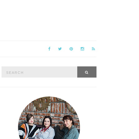
Search
SEARCH
for: