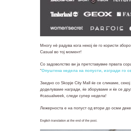
Многу нѐ радува кога некој ќе го користи зборот
Casual во тој момент!
Со задоволство ви ја претставувме првата сор
“
Опуштена недела на попусти, изгради го св
Заедно со Skopje City Mall ќе се сликаме, сек
доделуваме награди, ќе зборуваме и ќе се др
#casualweek, следи супер недела!
Лежерноста е на попуст од втори до осми декем
English translation at the end of the post.