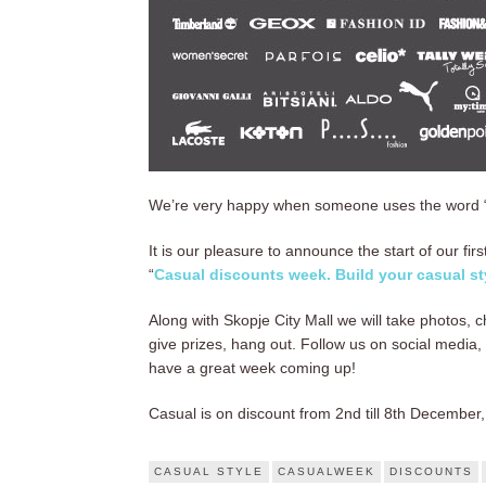
We’re very happy when someone uses the word “ca
It is our pleasure to announce the start of our fir
“
Casual discounts week. Build your casual st
Along with Skopje City Mall we will take photos, 
give prizes, hang out. Follow us on social media,
have a great week coming up!
Casual is on discount from 2nd till 8th December,
CASUAL STYLE
CASUALWEEK
DISCOUNTS