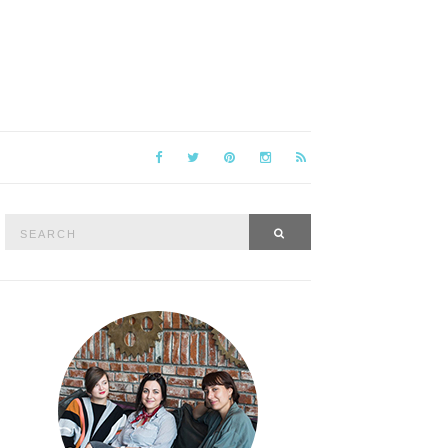
Search
SEARCH
for: