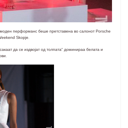
 моден перформанс беше претставена во салонот Porsche
Weekend Skopje.
 сакаат да се издвојат од толпата“ доминираа белата и
ови.