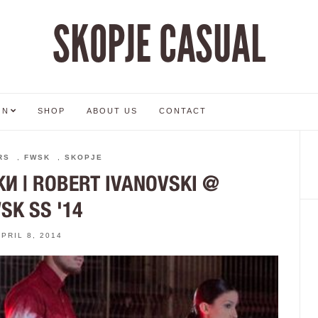
SKOPJE CASUAL
ON
SHOP
ABOUT US
CONTACT
RS
,
FWSK
,
SKOPJE
И | ROBERT IVANOVSKI @
SK SS '14
APRIL 8, 2014