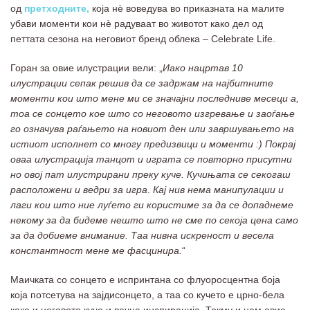
од
претходните,
која нѐ воведува во приказната на малите
убави моменти кои нѐ радуваат во животот како дел од
петтата сезона на неговиот бренд облека – Celebrate Life.
Горан за овие илустрации вели: „
Иако нацртав 10
илустрации сепак решив да се задржам на најбитните
моменти кои што мене ми се значајни последниве месеци а,
тоа се сонцето кое што со неговото изгревање и заоѓање
го означува раѓањето на новиот ден или завршувањето на
истиот исполнет со многу предизвици и моменти :) Покрај
оваа илустрација танцот и играта се повторно присутни
но овој пат илустрирани преку куче. Кучињата се секогаш
расположени и ведри за игра
.
Кај нив нема манипулации и
лаги кои што ние луѓето ги користиме за да се допаднеме
некому за да бидеме нешто што не сме по секоја цена само
за да добиеме внимание. Таа нивна искреност и весела
константност мене ме фасцинира.
“
Маичката со сонцето е испринтана со флуоросцентна боја
која потсетува на зајдисонцето, а таа со кучето е црно-бела
како и неговото куче и вечна инспирација. Токму и нам овие