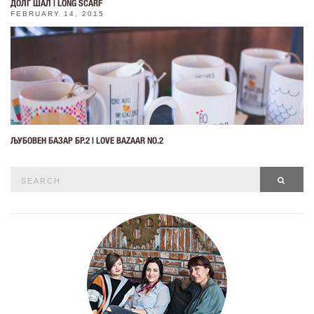
ДОЛГ ШАЛ | LONG SCARF
FEBRUARY 14, 2015
ЉУБОВЕН БАЗАР БР.2 | LOVE BAZAAR NO.2
Search
SEAR
for: