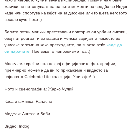
маички нѐ потсетуваат на нашите моменти на средба со Индог
каде или спортува на кејот на зајдисонце или го шета неговото
весело куче Поко :)
Белите летни маички претставени повторно од урбани ликови,
овој пат доаѓаат и во машка и женска варијанта наместо во
унисекс големина како претходните, па знаете веќе
каде да
си нарачате
. Ние веќе го направивме тоа :)
Многу сме среќни што покрај официјалните фотографии,
премиерно можеме да ви го прикажеме и видеото за
најновата Celebrate Life колекција. Уживајте! :)
Фото и сценографија: Жарко Чулиќ
Коса и шминка: Panache
Модели: Ангела и Боби
Видео: Indog