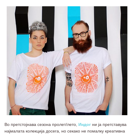
Во претстојнава сезона пролет/лето,
Индог
ни ја претставува
најмалата колекција досега, но секако не помалку креативна