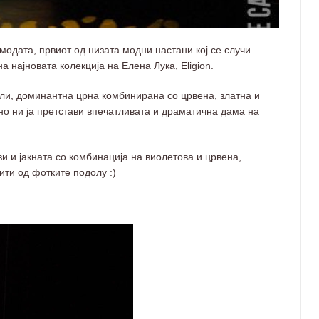
одата, првиот од низата модни настани кој се случи
 најновата колекција на Елена Лука, Eligion.
ли, доминантна црна комбинирана со црвена, златна и
ено ни ја претстави впечатливата и драматична дама на
 и јакната со комбинација на виолетова и црвена,
ити од фотките подолу :)