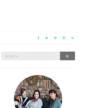
Search
SEARCH
for: