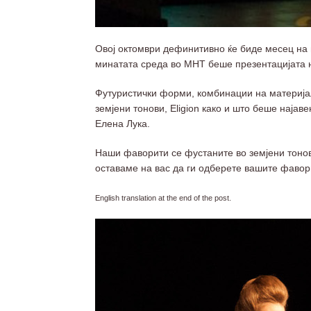
Овој октомври дефинитивно ќе биде месец на м
минатата среда во МНТ беше презентацијата на
Футуристички форми, комбинации на материја
земјени тонови, Eligion како и што беше најав
Елена Лука.
Наши фаворити се фустаните во земјени тонови
оставаме на вас да ги одберете вашите фавор
English translation at the end of the post.