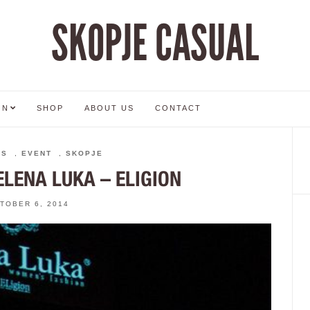
SKOPJE CASUAL
ON
SHOP
ABOUT US
CONTACT
RS
,
EVENT
,
SKOPJE
ELENA LUKA – ELIGION
TOBER 6, 2014