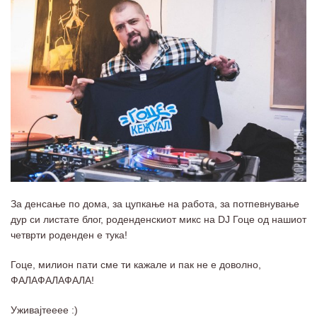
За денсање по дома, за цупкање на работа, за потпевнување
дур си листате блог, роденденскиот микс на DJ Гоце од нашиот
четврти роденден е тука!
Гоце, милион пати сме ти кажале и пак не е доволно,
ФАЛАФАЛАФАЛА!
Уживајтееее :)