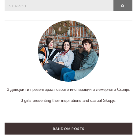
Search
SEAR
for:
3 девојки ги презентираат своите инспирации и лежерното Скопје.
3 girls presenting their inspirations and casual Skopje.
RANDOM POSTS