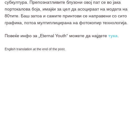
субкултура. Препознатливите блузони овој пат се во јака
портокалова боја, имајќи за цел да асоцираат на модата на
80тите. Баш затоа и самите принтови се направени со сито
графика, потоа мултиплицирана на фотокопир технологија.
Повеќе инфо за „Eternal Youth“ можете да најдете
тука
.
English translation at the end of the post.