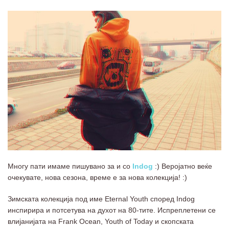
Многу пати имаме пишувано за и со
Indog
:) Веројатно веќе
очекувате, нова сезона, време е за нова колекција! :)
Зимската колекција под име Eternal Youth според Indog
инспирира и потсетува на духот на 80-тите. Испреплетени се
влијанијата на Frank Ocean, Youth of Today и скопската