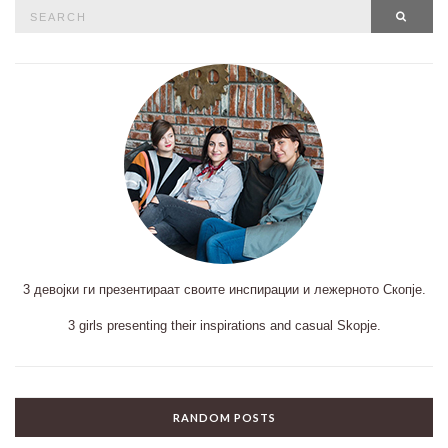
Search
SEAR
for:
3 девојки ги презентираат своите инспирации и лежерното Скопје.
3 girls presenting their inspirations and casual Skopje.
RANDOM POSTS