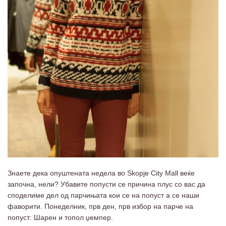
Знаете дека опуштената недела во Skopje City Mall веќе
започна, нели? Убавите попусти се причина плус со вас да
споделиме дел од парчињата кои се на попуст а се наши
фаворити. Понеделник, прв ден, прв избор на парче на
попуст: Шарен и топол џемпер.