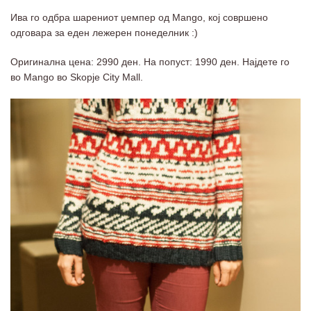
Ива го одбра шарениот џемпер од Mango, кој совршено
одговара за еден лежерен понеделник :)
Оригинална цена: 2990 ден. На попуст: 1990 ден. Најдете го
во Mango во Skopje City Mall.