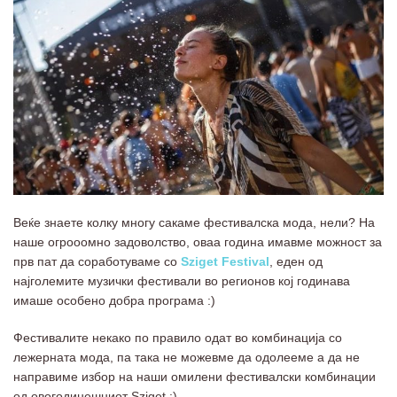
Веќе знаете колку многу сакаме фестивалска мода, нели? На
наше огрооомно задоволство, оваа година имавме можност за
прв пат да соработуваме со
Sziget Festival
, еден од
најголемите музички фестивали во регионов кој годинава
имаше особено добра програма :)
Фестивалите некако по правило одат во комбинација со
лежерната мода, па така не можевме да одолееме а да не
направиме избор на наши омилени фестивалски комбинации
од овогодинешниот Sziget :)