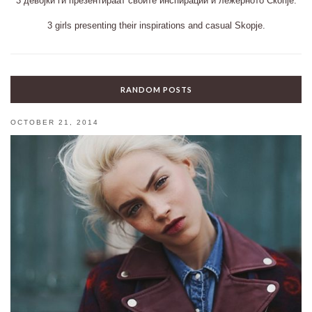
3 девојки ги презентираат своите инспирации и лежерното Скопје.
3 girls presenting their inspirations and casual Skopje.
RANDOM POSTS
OCTOBER 21, 2014