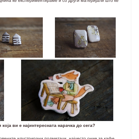
 иднина ќе експериментираме и со други материјали што ќе
 која ви е најинтересната нарачка до сега?
вените илустрирани подметачи, најчесто оние за кафе