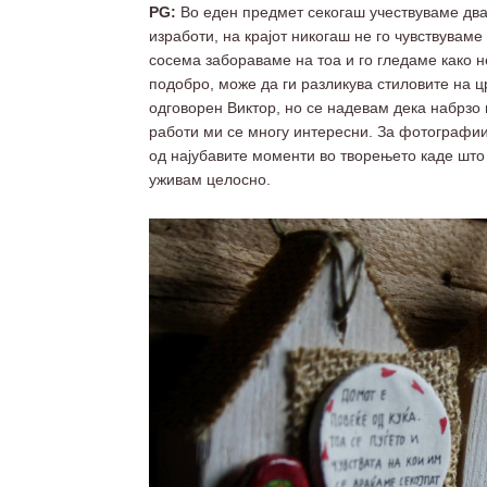
PG:
Во еден предмет секогаш учествуваме двајц
изработи, на крајот никогаш не го чувствуваме
сосема забораваме на тоа и го гледаме како не
подобро, може да ги разликува стиловите на 
одговорен Виктор, но се надевам дека набрзо 
работи ми се многу интересни. За фотографиит
од најубавите моменти во творењето каде што 
уживам целосно.