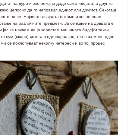
ата, па дури и ако некој ја даде само идејата, а друг го
 како целосно да го направил едниот или другиот. Секогаш
што наше. Најчесто двајцата цртаме и кој не’ знае
цртање на различните предмети. За сечкање на дрвцата е
и јас ќе научам да ја користам машината бидејќи такви
е сум (скоро) секогаш одговорна јас, тоа е за мене еден
ми се поклопуваат неколку интереси и во тој процес