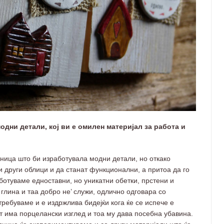
одни детали, кој ви е омилен материјал за работа и
ница што би изработувала модни детали, но откако
 други облици и да станат функционални, а притоа да го
ботуваме едноставни, но уникатни обетки, прстени и
лина и таа добро не’ служи, одлично одговара со
требуваме и е издржлива бидејќи кога ќе се испече е
т има порцелански изглед и тоа му дава посебна убавина.