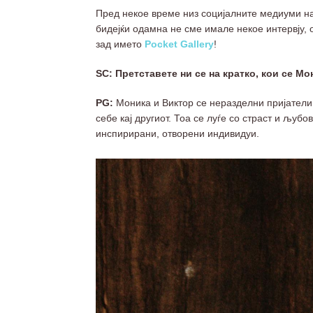
Пред некое време низ социјалните медиуми на
бидејќи одамна не сме имале некое интервју, 
зад името
Pocket Gallery
!
SC: Претставете ни се на кратко, кои се Мо
PG:
Моника и Виктор се неразделни пријатели
себе кај другиот. Тоа се луѓе со страст и љуб
инспирирани, отворени индивидуи.