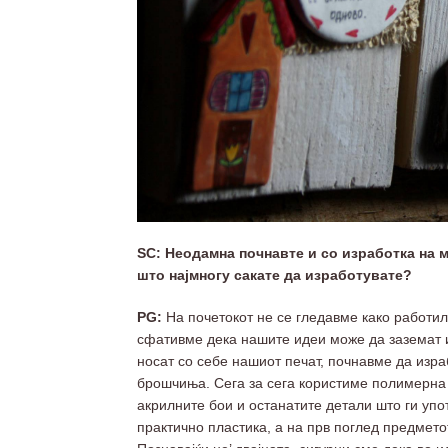
SC: Неодамна почнавте и со изработка на м
што најмногу сакате да изработувате?
PG:
На почетокот не се гледавме како работил
сфативме дека нашите идеи може да заземат и
носат со себе нашиот печат, почнавме да изра
брошчиња. Сега за сега користиме полимерна г
акрилните бои и останатите детали што ги упо
практично пластика, а на прв поглед предмето