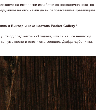
летавме на интересни изработки со носталгична нота, па
одлучивме на овој начин да ви ги претставиме креативците
ника и Виктор и како настана Pocket Gallery?
 уште од пред некои 7-8 години, што си нашле нешто од
ов кон уметноста и естетиката воопшто. Двајца љубопитни,