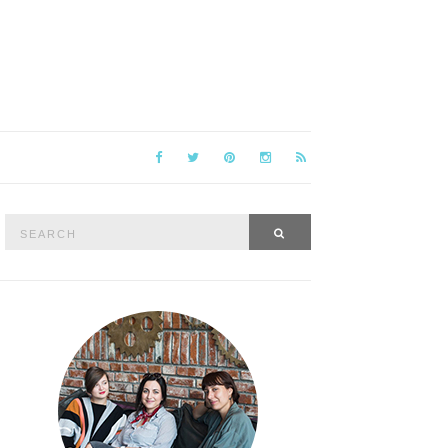
Search
SEARCH
for: