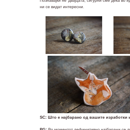
Познавајќи не’ двајцата, сигурни сме дека во
ни се видат интересни.
SC: Што е најбарано од вашите изработки и
PG:
Во моментот дефинитивно најбарани се др