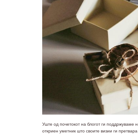
Уште од почетокот на блогот ги поддржуваме н
откриен уметник што своите визии ги претвара