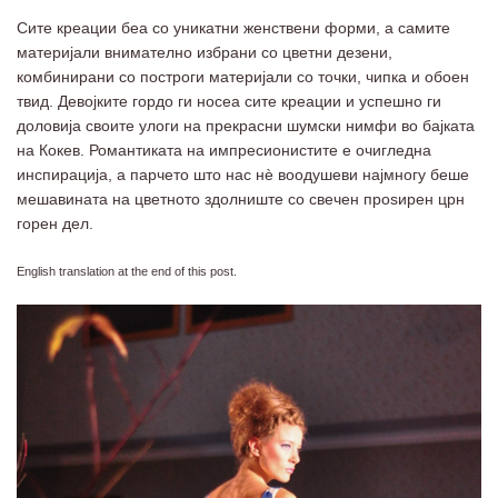
Сите креации беа со уникатни женствени форми, а самите
материјали внимателно избрани со цветни дезени,
комбинирани со построги материјали со точки, чипка и обоен
твид. Девојките гордо ги носеа сите креации и успешно ги
доловија своите улоги на прекрасни шумски нимфи во бајката
на Кокев. Романтиката на импресионистите е очигледна
инспирација, а парчето што нас нѐ воодушеви најмногу беше
мешавината на цветното здолниште со свечен проѕирен црн
горен дел.
English translation at the end of this post.