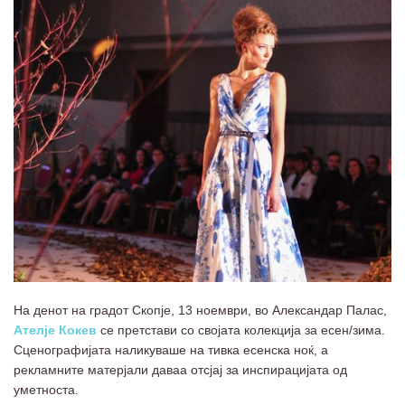
На денот на градот Скопје, 13 ноември, во Александар Палас,
Ателје Кокев
се претстави со својата колекција за есен/зима.
Сценографијата наликуваше на тивка есенска ноќ, а
рекламните матерјали даваа отсјај за инспирацијата од
уметноста.