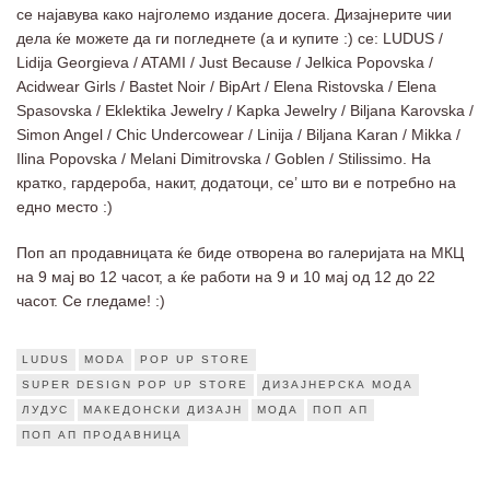
се најавува како најголемо издание досега. Дизајнерите чии
дела ќе можете да ги погледнете (а и купите :) се: LUDUS /
Lidija Georgieva / ATAMI / Just Because / Jelkica Popovska /
Acidwear Girls / Bastet Noir / BipArt / Elena Ristovska / Elena
Spasovska / Eklektika Jewelry / Kapka Jewelry / Biljana Karovska /
Simon Angel / Chic Undercowear / Linija / Biljana Karan / Mikka /
Ilina Popovska / Melani Dimitrovska / Goblen / Stilissimo. На
кратко, гардероба, накит, додатоци, се’ што ви е потребно на
едно место :)
Поп ап продавницата ќе биде отворена во галеријата на МКЦ
на 9 мај во 12 часот, а ќе работи на 9 и 10 мај од 12 до 22
часот. Се гледаме! :)
LUDUS
MODA
POP UP STORE
SUPER DESIGN POP UP STORE
ДИЗАЈНЕРСКА МОДА
ЛУДУС
МАКЕДОНСКИ ДИЗАЈН
МОДА
ПОП АП
ПОП АП ПРОДАВНИЦА