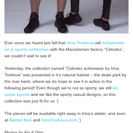
Ever since we heard last fall that
Irina Tosheva
will
collaborate
on a sports collection
with the Macedonian factory “Cebotex”,
we couldn’t wait to see it!
Yesterday, the collection named “Cebotex activewear by Irina
Tosheva” was presented in it’s natural habitat – the skate park by
the river bank, where we do hope to see it in action in the
following period! Even though we’re not so sporty, we still
do
some sports
and we like the sporty casual designs, so this
collection was just fit for us :)
The pieces will be available right away in Irina’s atelier, and soon
at
Bastet Noir
and
IrinaTosheva.com
:)
Photos by Ani & Dimi.