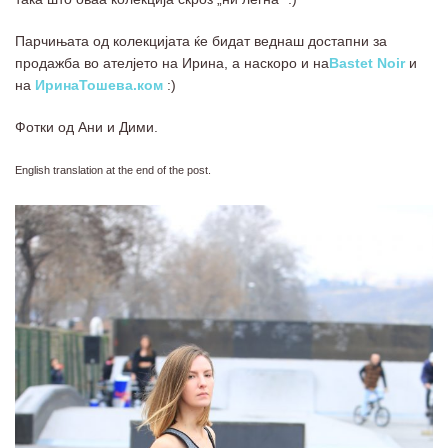
Парчињата од колекцијата ќе бидат веднаш достапни за
продажба во ателјето на Ирина, а наскоро и на
Bastet Noir
и
на
ИринаТошева.ком
:)
Фотки од Ани и Дими.
English translation at the end of the post.