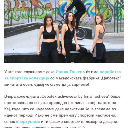
Уште кога слушнавме дека
Ирина Тошева
ќе има
соработка
за спортска колекција
со македонската фабрика „Цеботекс“
минатата есен, едвај чекавме да ја ѕирнеме!
Вчера колекцијата „Cebotex activewear by Irina Tosheva“ беше
претставена во својата природна околина – скејт паркот на
Кеј, каде што се надеваме дека навистина ќе ја гледаме во
идниот период! Иако не сме премногу спортски настроени,
сепак
спортуваме
и ги сакаме спортските лежерни дизајни,
така што оваа колекција скроз „ни легна“ :)